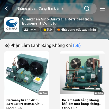
Shenzhen Sino-Australia Refrigeration
Equipment Co., Ltd.
22
5.0
Nhà cung cấp xác nhận
YEARS
Bộ Phận Làm Lạnh Bằng Không Khí
(68)
Germany brand 4GE-
Bộ làm lạnh bằng không
23Y(23HP) R404a Air-
khí làm mát bằng không
Cooled Refrigertion
khí R404a
MOQ:
1 bộ
MOQ:
1 bộ