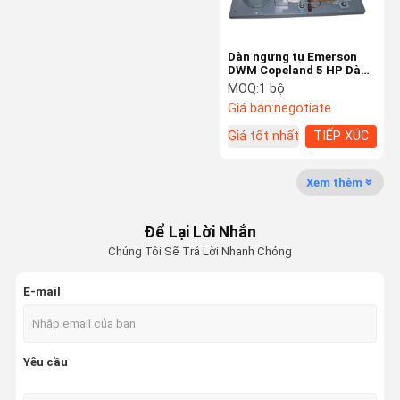
Dàn ngưng tụ Emerson
DWM Copeland 5 HP Dàn
lạnh làm mát bằng không
MOQ:
1 bộ
khí
Giá bán:
negotiate
Giá tốt nhất
TIẾP XÚC
Xem thêm
Để Lại Lời Nhắn
Chúng Tôi Sẽ Trả Lời Nhanh Chóng
E-mail
Yêu cầu