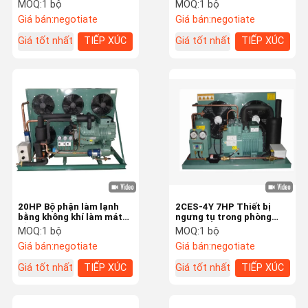
lạnh phòng đông lạnh
6HE-28Y R404a
MOQ:
1 bộ
MOQ:
1 bộ
Phòng lạnh thương mại
3210W
Giá bán:
negotiate
Giá bán:
negotiate
Phòng lạnh đông lạnh
Giá tốt nhất
TIẾP XÚC
Giá tốt nhất
TIẾP XÚC
Đi bộ trong phòng lạnh
Bộ phận làm lạnh bằng không khí
Bộ phận làm lạnh bằng nước
Bộ ngưng tụ phòng lạnh
Đơn vị monoblock
20HP Bộ phận làm lạnh
2CES-4Y 7HP Thiết bị
Thiết bị bay hơi trong phòng lạnh
bằng không khí làm mát
ngưng tụ trong phòng
bằng không khí hình bát
lạnh kiểu pittông Thiết bị
MOQ:
1 bộ
MOQ:
1 bộ
Máy nén kín
giác 4NES-20Y Dàn
ngưng tụ bán kín
Giá bán:
negotiate
Giá bán:
negotiate
ngưng lạnh
Máy nén bán kín
Giá tốt nhất
TIẾP XÚC
Giá tốt nhất
TIẾP XÚC
Bộ phận phòng lạnh