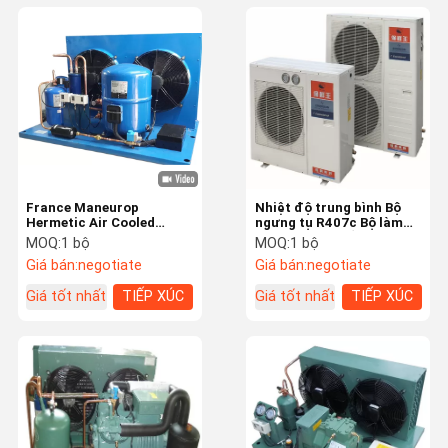
France Maneurop
Nhiệt độ trung bình Bộ
Hermetic Air Cooled
ngưng tụ R407c Bộ làm
Rerigertion Unit, Thiết bị
lạnh làm mát bằng không
MOQ:
1 bộ
MOQ:
1 bộ
ngưng tụ làm mát bằng
khí Boxing 15HP
Giá bán:
negotiate
Giá bán:
negotiate
không khí tùy chỉnh được
sử dụng cho kho lạnh
Giá tốt nhất
TIẾP XÚC
Giá tốt nhất
TIẾP XÚC