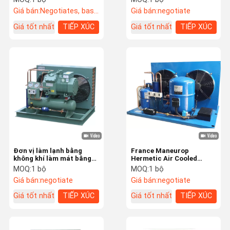
Condensing Unit for Cold
Giá bán:
Negotiates, based on quantity and components
Giá bán:
negotiate
Room Refrigeration
system
Giá tốt nhất
TIẾP XÚC
Giá tốt nhất
TIẾP XÚC
Đơn vị làm lạnh bằng
France Maneurop
không khí làm mát bằng
Hermetic Air Cooled
không khí đơn vị ngưng tụ
Rerigertion Unit, Thiết bị
MOQ:
1 bộ
MOQ:
1 bộ
ngưng tụ làm mát bằng
Giá bán:
negotiate
Giá bán:
negotiate
không khí tùy chỉnh được
sử dụng cho kho lạnh
Giá tốt nhất
TIẾP XÚC
Giá tốt nhất
TIẾP XÚC