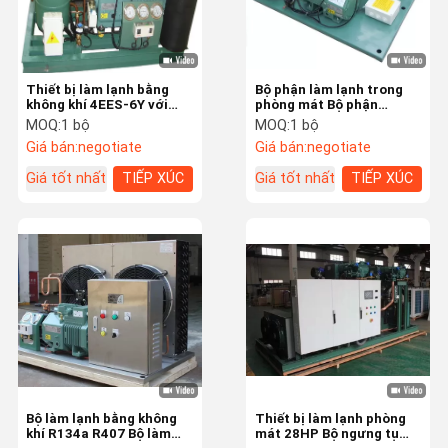
Thiết bị làm lạnh bằng
Bộ phận làm lạnh trong
không khí 4EES-6Y với
phòng mát Bộ phận
máy nén bán kín
ngưng tụ 4FES-5Y 5 HP
MOQ:
1 bộ
MOQ:
1 bộ
Giá bán:
negotiate
Giá bán:
negotiate
Giá tốt nhất
TIẾP XÚC
Giá tốt nhất
TIẾP XÚC
Nhà
Các Sản Phẩ
Về Chúng Tôi
Liên Hệ Chún
M
G Tôi
Bộ làm lạnh bằng không
Thiết bị làm lạnh phòng
khí R134a R407 Bộ làm
mát 28HP Bộ ngưng tụ