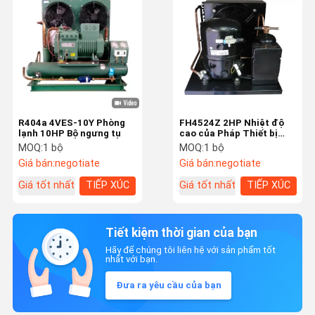
R404a 4VES-10Y Phòng
FH4524Z 2HP Nhiệt độ
lạnh 10HP Bộ ngưng tụ
cao của Pháp Thiết bị
làm lạnh bằng không
MOQ:
1 bộ
MOQ:
1 bộ
khíecumseh 220V 50Hz
Giá bán:
negotiate
Giá bán:
negotiate
Giá tốt nhất
TIẾP XÚC
Giá tốt nhất
TIẾP XÚC
Tiết kiệm thời gian của bạn
Hãy để chúng tôi liên hệ với sản phẩm tốt
nhất với bạn.
Đưa ra yêu cầu của bạn