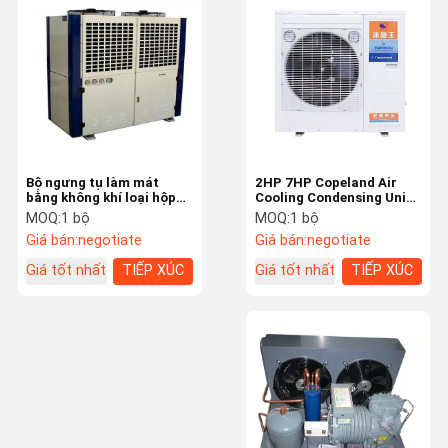
Bộ điều khiển làm lạnh kỹ thuật số
Van dịch vụ làm lạnh
Động cơ quạt làm lạnh
Các thành phần của hệ thống lạnh
Bộ ngưng tụ làm mát
2HP 7HP Copeland Air
Bộ dụng cụ điều hòa không khí
bằng không khí loại hộp
Cooling Condensing Unit
Copeland 8HP 15HP cho
60W Fan Cold Room
MOQ:
1 bộ
MOQ:
1 bộ
phòng lạnh 3PH 50HZ
Condensing Unit
Giá bán:
negotiate
Giá bán:
negotiate
Giá tốt nhất
TIẾP XÚC
Giá tốt nhất
TIẾP XÚC